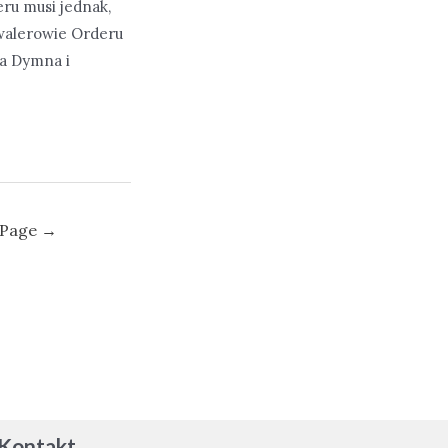
ru musi jednak,
awalerowie Orderu
na Dymna i
 Page
→
Kontakt