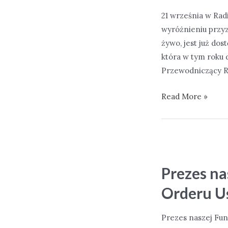
21 września w Rad
wyróżnieniu przyz
żywo, jest już dos
która w tym roku 
Przewodniczący R
Wywiad
Read More »
w
Radiu
dla
Ciebie
Prezes na
Orderu U
Prezes naszej Fun