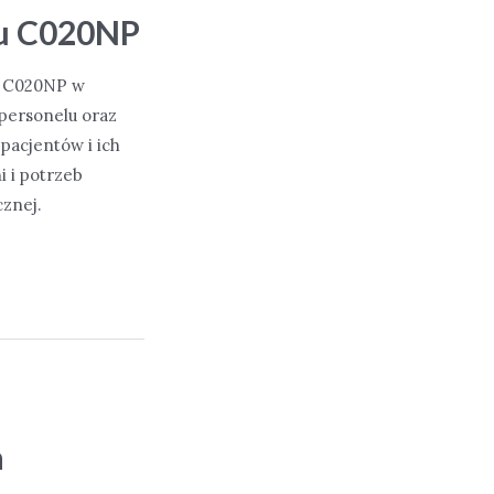
tu C020NP
u C020NP w
personelu oraz
pacjentów i ich
 i potrzeb
znej.
a