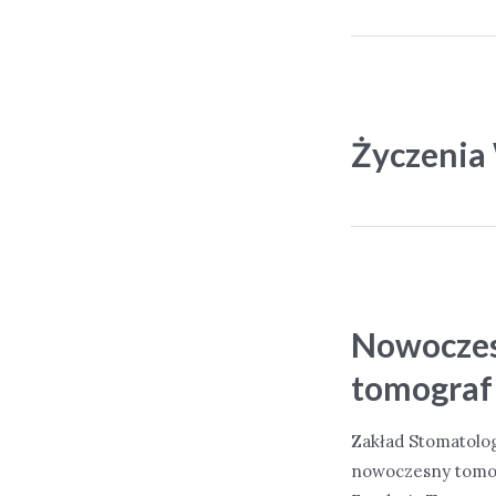
które
niosą
uśmiech
i
wsparcie
Życzenia
Nowoczes
tomograf
Zakład Stomatolog
nowoczesny tomo