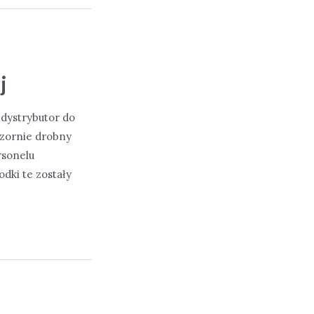
j
 dystrybutor do
ozornie drobny
rsonelu
dki te zostały