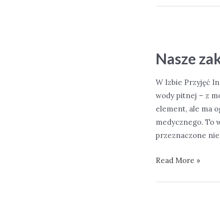
Nasze zak
W Izbie Przyjęć I
wody pitnej – z m
element, ale ma o
medycznego. To wy
przeznaczone nie
Nasze
Read More »
zakupy
–
dystrybutor
do