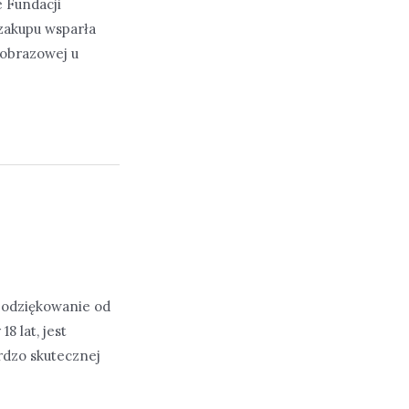
 Fundacji
zakupu wsparła
obrazowej u
 podziękowanie od
8 lat, jest
rdzo skutecznej