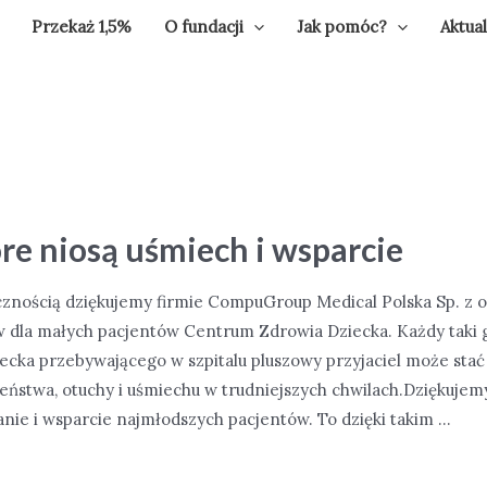
Przekaż 1,5%
O fundacji
Jak pomóc?
Aktua
óre niosą uśmiech i wsparcie
nością dziękujemy firmie CompuGroup Medical Polska Sp. z o.
w dla małych pacjentów Centrum Zdrowia Dziecka. Każdy taki
iecka przebywającego w szpitalu pluszowy przyjaciel może stać
eństwa, otuchy i uśmiechu w trudniejszych chwilach.Dziękujem
nie i wsparcie najmłodszych pacjentów. To dzięki takim …