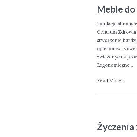
wody
Meble do
pitnej
Fundacja sfinans
Centrum Zdrowia D
stworzenie bardzi
opiekunów. Nowe u
związanych z pro
Ergonomiczne …
Meble
Read More »
do
Pracowni
Antropologii
–
gabinetu
Życzenia 
C020NP