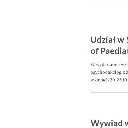
Udział w 
of Paedia
W wydarzeniu wzię
psychoonkolog z Z
w dniach 20-23.10
Wywiad w