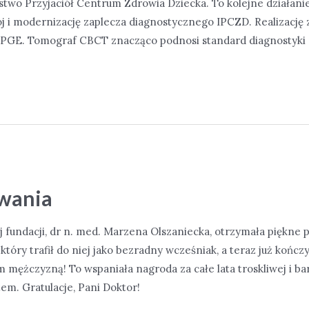
two Przyjaciół Centrum Zdrowia Dziecka. To kolejne działanie
j i modernizację zaplecza diagnostycznego IPCZD. Realizację 
 PGE. Tomograf CBCT znacząco podnosi standard diagnostyki 
wania
 fundacji, dr n. med. Marzena Olszaniecka, otrzymała piękne
tóry trafił do niej jako bezradny wcześniak, a teraz już kończy 1
 mężczyzną! To wspaniała nagroda za całe lata troskliwej i ba
em. Gratulacje, Pani Doktor!