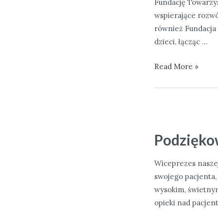
Fundację Towarzys
wspierające rozwó
również Fundacja
dzieci, łącząc …
Nowoczesna
Read More »
diagnostyka
dla
najmłodszych
–
tomograf
Podzięko
CBCT
w
Wiceprezes naszej
Centrum
swojego pacjenta, k
Zdrowia
wysokim, świetnym
Dziecka
opieki nad pacjent