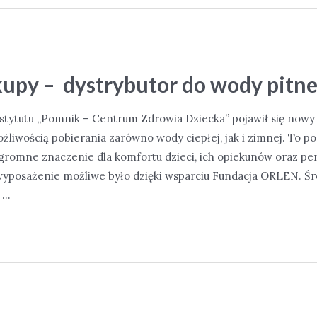
upy – dystrybutor do wody pitne
nstytutu „Pomnik – Centrum Zdrowia Dziecka” pojawił się nowy
ożliwością pobierania zarówno wody ciepłej, jak i zimnej. To p
gromne znaczenie dla komfortu dzieci, ich opiekunów oraz pe
posażenie możliwe było dzięki wsparciu Fundacja ORLEN. Śro
 …