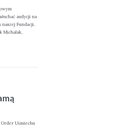
tkowym
słuchać audycji na
s naszej Fundacji,
k Michalak,
Damą
! Order Uśmiechu