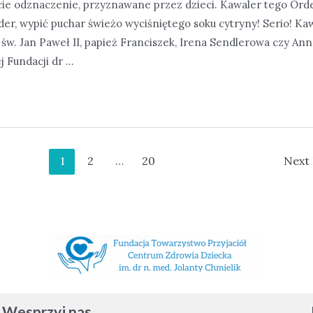
cie odznaczenie, przyznawane przez dzieci. Kawaler tego Orde
er, wypić puchar świeżo wyciśniętego soku cytryny! Serio! K
 św. Jan Paweł II, papież Franciszek, Irena Sendlerowa czy An
j Fundacji dr …
1
2
…
20
Next
Wesprzyj nas