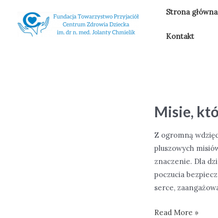
Skip
Strona główna
to
content
Kontakt
Misie, kt
Z ogromną wdzięcz
pluszowych misió
znaczenie. Dla dz
poczucia bezpiecz
serce, zaangażowa
Misie,
Read More »