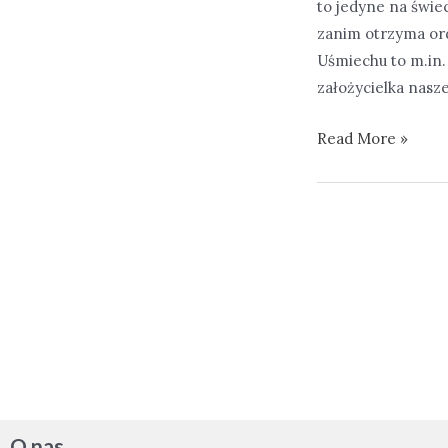
to jedyne na świe
zanim otrzyma ord
Uśmiechu to m.in.
założycielka nasze
Prezes
Read More »
naszej
Fundacji
Elżbieta
Nawigacja
Golińska
po
Damą
wpisach
Orderu
Uśmiechu!
O nas