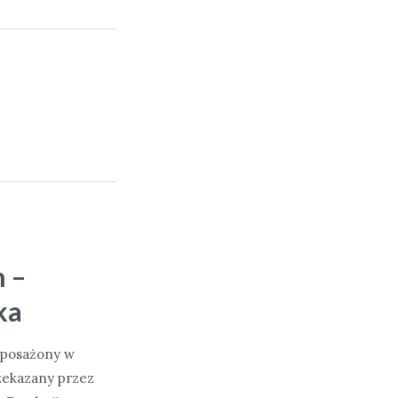
 –
ka
doposażony w
ekazany przez