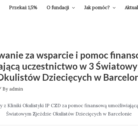
Przekaż 1,5%
O fundacji
Jak pomóc?
Aktua
wanie za wsparcie i pomoc finan
ającą uczestnictwo w 3 Światow
Okulistów Dziecięcych w Barcelo
 By
admin