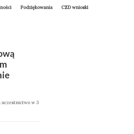
lności
Podziękowania
CZD wnioski
sową
ym
nie