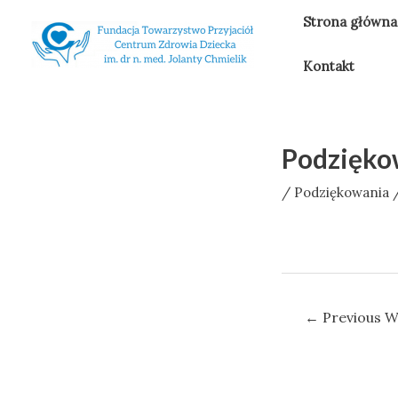
Skip
Strona główna
to
content
Kontakt
Podziękow
/
Podziękowania
/
Nawigacja
←
Previous W
wpisu