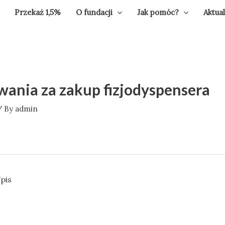
Przekaż 1,5%
O fundacji
Jak pomóc?
Aktua
ania za zakup fizjodyspensera
 By
admin
pis