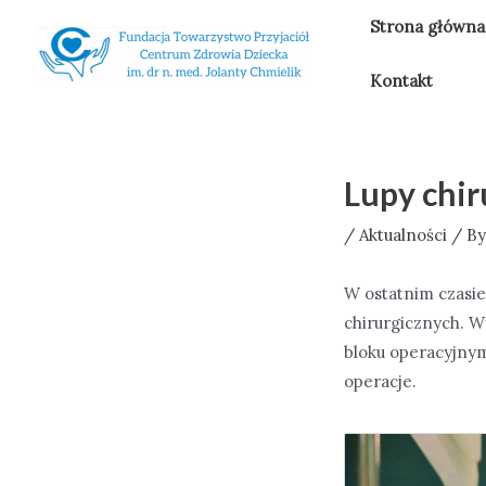
Skip
Strona główna
to
content
Kontakt
Lupy chir
/
Aktualności
/ B
W ostatnim czasie
chirurgicznych. W
bloku operacyjnym
operacje.