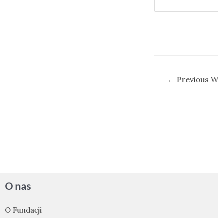
Nawigacja
←
Previous W
wpisu
O nas
O Fundacji