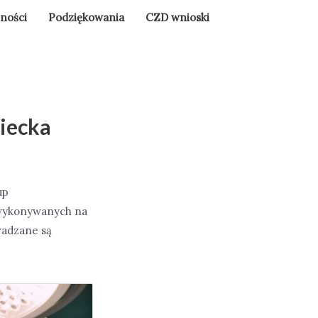
lności
Podziękowania
CZD wnioski
iecka
up
wykonywanych na
wadzane są