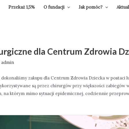
Przekaż 1,5%
O fundacji
Jak pomóc?
Aktua
urgiczne dla Centrum Zdrowia Dz
y
admin
 dokonaliśmy zakupu dla Centrum Zdrowia Dziecka w postaci l
ykorzystywane są przez chirurgów przy większości zabie
gów 
, na którym mimo sytuacji epidemicznej, codziennie przepro